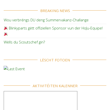
BREAKING NEWS
Wou verbréngs DU deng Summervakanz-Challange
Blinkyparts gëtt offiziellen Sponsor vun der HoJu-Equipe!
Wëlls du Scoutschef gin?
LËSCHT FOTOEN
AKTIVITÉITEN KALENNER