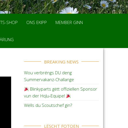
TS-SHOP
ONS EKIPP
MEMBER GINN
LÄRUNG
BREAKING NEWS
Wou verbréngs DU deng
Summervakanz-Challange
Blinkyparts gëtt offiziellen Sponsor
vun der HoJu-Equipe!
Wëlls du Scoutschef gin?
LËSCHT FOTOEN