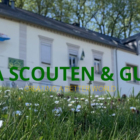
 SCOUTEN & G
CREATING A BETTER WORLD