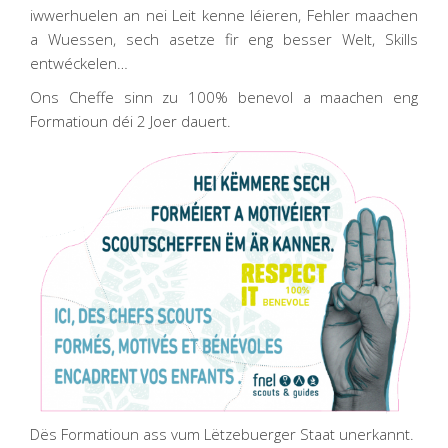
iwwerhuelen an nei Leit kenne léieren, Fehler maachen
a Wuessen, sech asetze fir eng besser Welt, Skills
entwéckelen…
Ons Cheffe sinn zu 100% benevol a maachen eng
Formatioun déi 2 Joer dauert.
Dës Formatioun ass vum Lëtzebuerger Staat unerkannt.