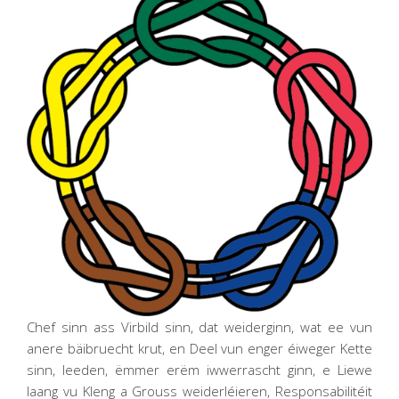
Chef sinn ass Virbild sinn, dat weiderginn, wat ee vun
anere bäibruecht krut, en Deel vun enger éiweger Kette
sinn, leeden, ëmmer erëm iwwerrascht ginn, e Liewe
laang vu Kleng a Grouss weiderléieren, Responsabilitéit