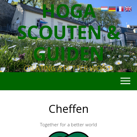
HOGA
SCOUTEN &
GUIDEN
CREATING A BETTER WORLD
Cheffen
Together for a better world