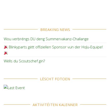
BREAKING NEWS
Wou verbréngs DU deng Summervakanz-Challange
Blinkyparts gëtt offiziellen Sponsor vun der HoJu-Equipe!
Wëlls du Scoutschef gin?
LËSCHT FOTOEN
AKTIVITÉITEN KALENNER