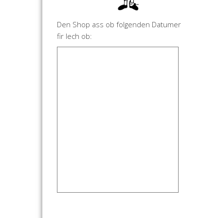
Den Shop ass ob folgenden Datumer
fir Iech ob: