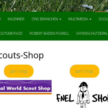
M
KALENNER
ONS BRANCHEN
MULTIMEDIA
SCOU
OUTSMETHOD
ROBERT BADEN POWELL
DATENSCHUTZERK
couts-Shop
zum Shop
zum Shop