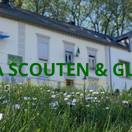
 SCOUTEN & G
CREATING A BETTER WORLD