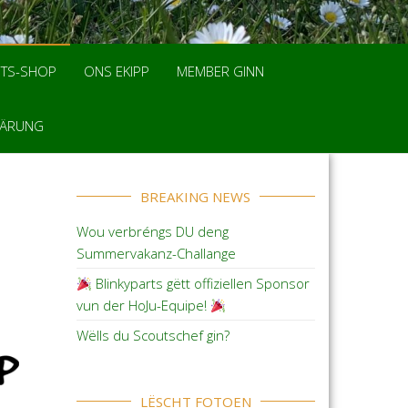
TS-SHOP
ONS EKIPP
MEMBER GINN
LÄRUNG
BREAKING NEWS
Wou verbréngs DU deng
Summervakanz-Challange
Blinkyparts gëtt offiziellen Sponsor
vun der HoJu-Equipe!
Wëlls du Scoutschef gin?
LËSCHT FOTOEN