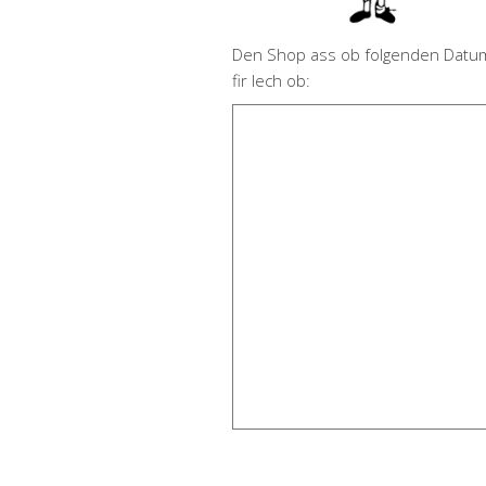
Den Shop ass ob folgenden Datu
fir Iech ob: