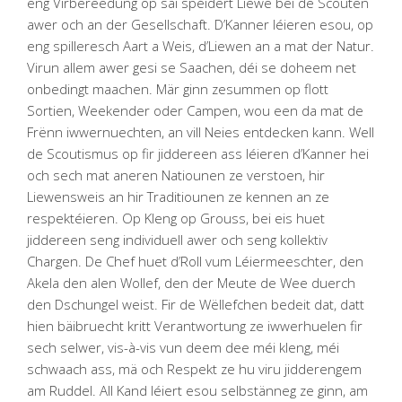
eng Virbereedung op säi spéidert Liewe bei de Scouten
awer och an der Gesellschaft. D’Kanner léieren esou, op
eng spilleresch Aart a Weis, d’Liewen an a mat der Natur.
Virun allem awer gesi se Saachen, déi se doheem net
onbedingt maachen. Mär ginn zesummen op flott
Sortien, Weekender oder Campen, wou een da mat de
Frënn iwwernuechten, an vill Neies entdecken kann. Well
de Scoutismus op fir jiddereen ass léieren d’Kanner hei
och sech mat aneren Natiounen ze verstoen, hir
Liewensweis an hir Traditiounen ze kennen an ze
respektéieren. Op Kleng op Grouss, bei eis huet
jiddereen seng individuell awer och seng kollektiv
Chargen. De Chef huet d’Roll vum Léiermeeschter, den
Akela den alen Wollef, den der Meute de Wee duerch
den Dschungel weist. Fir de Wëllefchen bedeit dat, datt
hien bäibruecht kritt Verantwortung ze iwwerhuelen fir
sech selwer, vis-à-vis vun deem dee méi kleng, méi
schwaach ass, mä och Respekt ze hu viru jidderengem
am Ruddel. All Kand léiert esou selbstänneg ze ginn, am