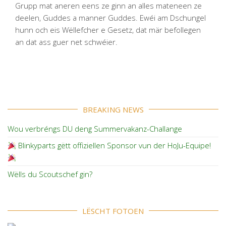
Grupp mat aneren eens ze ginn an alles mateneen ze
deelen, Guddes a manner Guddes. Ewéi am Dschungel
hunn och eis Wëllefcher e Gesetz, dat mär befollegen
an dat ass guer net schwéier.
BREAKING NEWS
Wou verbréngs DU deng Summervakanz-Challange
Blinkyparts gëtt offiziellen Sponsor vun der HoJu-Equipe!
Wëlls du Scoutschef gin?
LËSCHT FOTOEN