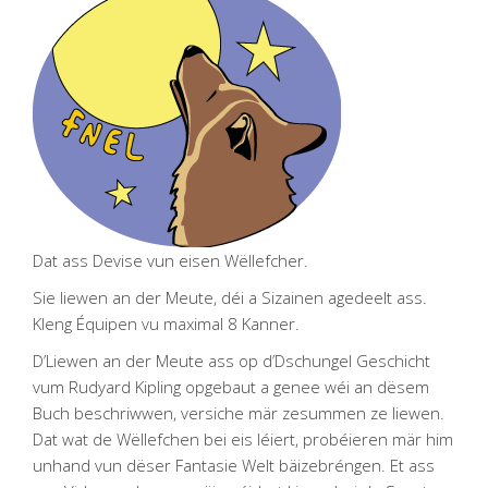
Dat ass Devise vun eisen Wëllefcher.
Sie liewen an der Meute, déi a Sizainen agedeelt ass.
Kleng Équipen vu maximal 8 Kanner.
D’Liewen an der Meute ass op d’Dschungel Geschicht
vum Rudyard Kipling opgebaut a genee wéi an dësem
Buch beschriwwen, versiche mär zesummen ze liewen.
Dat wat de Wëllefchen bei eis léiert, probéieren mär him
unhand vun dëser Fantasie Welt bäizebréngen. Et ass