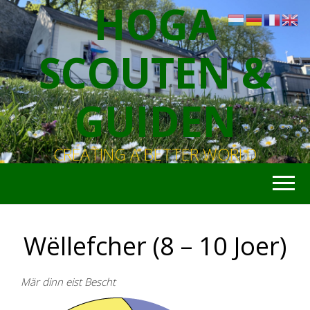
HOGA
SCOUTEN &
GUIDEN
CREATING A BETTER WORLD
Wëllefcher (8 – 10 Joer)
Mär dinn eist Bescht