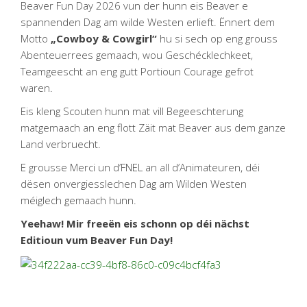
Beaver Fun Day 2026 vun der hunn eis Beaver e
spannenden Dag am wilde Westen erlieft. Ënnert dem
Motto
„Cowboy & Cowgirl“
hu si sech op eng grouss
Abenteuerrees gemaach, wou Geschécklechkeet,
Teamgeescht an eng gutt Portioun Courage gefrot
waren.
Eis kleng Scouten hunn mat vill Begeeschterung
matgemaach an eng flott Zäit mat Beaver aus dem ganze
Land verbruecht.
E grousse Merci un d’FNEL an all d’Animateuren, déi
dësen onvergiesslechen Dag am Wilden Westen
méiglech gemaach hunn.
Yeehaw! Mir freeën eis schonn op déi nächst
Editioun vum Beaver Fun Day!