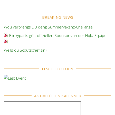
BREAKING NEWS
Wou verbréngs DU deng Summervakanz-Challange
Blinkyparts gëtt offiziellen Sponsor vun der HoJu-Equipe!
Wëlls du Scoutschef gin?
LËSCHT FOTOEN
AKTIVITÉITEN KALENNER