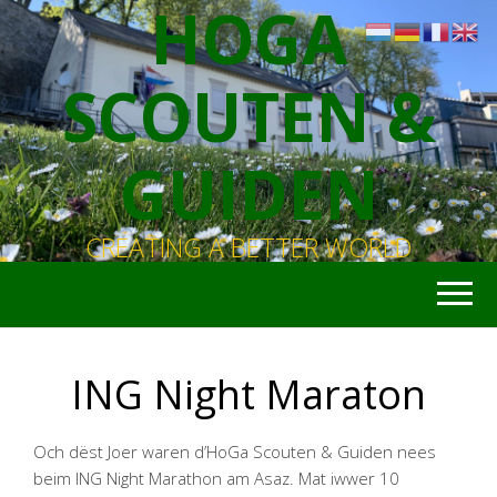
HOGA
SCOUTEN &
GUIDEN
CREATING A BETTER WORLD
ING Night Maraton
Och dëst Joer waren d’HoGa Scouten & Guiden nees
beim ING Night Marathon am Asaz. Mat iwwer 10