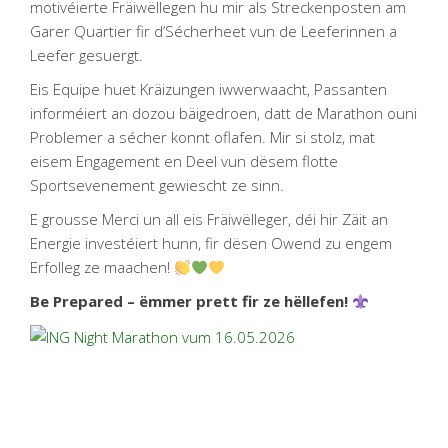
motivéierte Fräiwëllegen hu mir als Streckenposten am
Garer Quartier fir d’Sécherheet vun de Leeferinnen a
Leefer gesuergt.
Eis Equipe huet Kräizungen iwwerwaacht, Passanten
informéiert an dozou bäigedroen, datt de Marathon ouni
Problemer a sécher konnt oflafen. Mir si stolz, mat
eisem Engagement en Deel vun dësem flotte
Sportsevenement gewiescht ze sinn.
E grousse Merci un all eis Fräiwëlleger, déi hir Zäit an
Energie investéiert hunn, fir dësen Owend zu engem
Erfolleg ze maachen!
Be Prepared – ëmmer prett fir ze hëllefen!