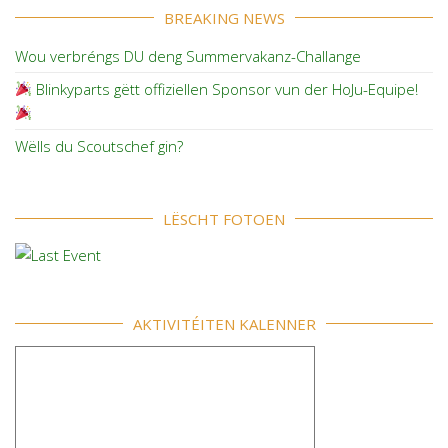
BREAKING NEWS
Wou verbréngs DU deng Summervakanz-Challange
Blinkyparts gëtt offiziellen Sponsor vun der HoJu-Equipe!
Wëlls du Scoutschef gin?
LËSCHT FOTOEN
AKTIVITÉITEN KALENNER