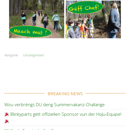
Kategorie
Uncategorized
BREAKING NEWS
Wou verbréngs DU deng Summervakanz-Challange
Blinkyparts gëtt offiziellen Sponsor vun der HoJu-Equipe!