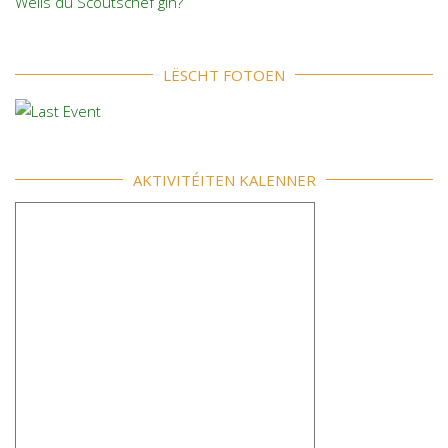
Wëlls du Scoutschef gin?
LËSCHT FOTOEN
AKTIVITÉITEN KALENNER