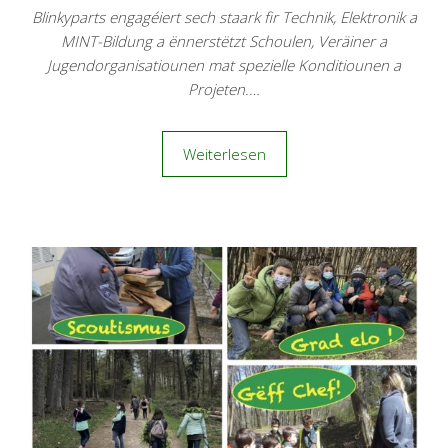
Blinkyparts engagéiert sech staark fir Technik, Elektronik a
MINT-Bildung a ënnerstëtzt Schoulen, Veräiner a
Jugendorganisatiounen mat spezielle Konditiounen a
Projeten.…
Weiterlesen