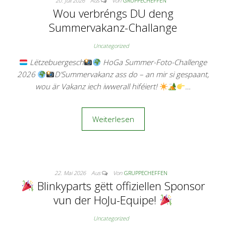
20. Juli 2026
Aus
Von
GRUPPECHEFFEN
Wou verbréngs DU deng
Summervakanz-Challange
Uncategorized
Lëtzebuergesch
HoGa Summer-Foto-Challenge
2026
D’Summervakanz ass do – an mir si gespaant,
wou är Vakanz iech iwwerall hiféiert!
…
Weiterlesen
22. Mai 2026
Aus
Von
GRUPPECHEFFEN
Blinkyparts gëtt offiziellen Sponsor
vun der HoJu-Equipe!
Uncategorized