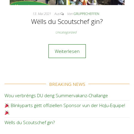
13. Mai 2021
Aus
Von
GRUPPECHEFFEN
Wëlls du Scoutschef gin?
Uncategorized
Weiterlesen
BREAKING NEWS
Wou verbréngs DU deng Summervakanz-Challange
Blinkyparts gëtt offiziellen Sponsor vun der HoJu-Equipe!
Wëlls du Scoutschef gin?